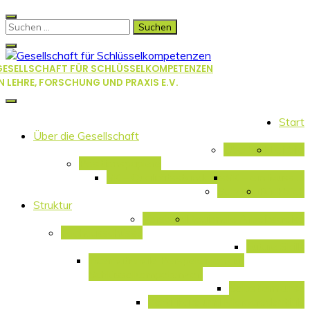
Skip
to
Suchen
content
nach:
GESELLSCHAFT FÜR SCHLÜSSELKOMPETENZEN
IN LEHRE, FORSCHUNG UND PRAXIS E.V.
Start
Über die Gesellschaft
Überblick
Leitbild
Positionspapiere
SK – Qualitätsstandards
SK – ein Muss …
Satzung
Rückblick
Struktur
Vorstand
Regionale Arbeitskreise
Fachausschüsse
Future Skills
Internationale Perspektiven auf
Schlüsselkompetenzen
Selbstlernkurse
Zertifikate und Microcredentials