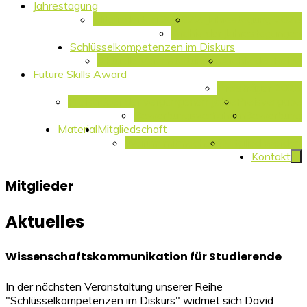
Jahrestagung
Mitgliedertag 2026
22. Jahrestagung 2025
Archiv der Jahrestagungen
Schlüsselkompetenzen im Diskurs
Aktuelle Veranstaltungen
Archiv der Reihe
Future Skills Award
Preisträger 2025
Preisträger der vergangenen Jahre
Preisvergabe
Bewerbungsverfahren
Bewerbung
Material
Mitgliedschaft
Warum mitmachen?
Mitglied werden
Kontakt
Mitglieder
Aktuelles
Wissenschaftskommunikation für Studierende
In der nächsten Veranstaltung unserer Reihe
"Schlüsselkompetenzen im Diskurs" widmet sich David