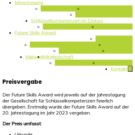
Jahrestagung
Mitgliedertag 2026
22. Jahrestagung 2025
Archiv der Jahrestagungen
Schlüsselkompetenzen im Diskurs
Aktuelle Veranstaltungen
Archiv der Reihe
Future Skills Award
Preisträger 2025
Preisträger der vergangenen Jahre
Preisvergabe
Bewerbungsverfahren
Bewerbung
Material
Mitgliedschaft
Warum mitmachen?
Mitglied werden
Kontakt
Preisvergabe
Der Future Skills Award wird jeweils auf der Jahrestagung
der Gesellschaft für Schlüsselkompetenzen feierlich
übergeben. Erstmalig wurde der Future Skills Award auf der
20. Jahrestagung im Jahr 2023 vergeben.
Der Preis umfasst
:
Urkunde