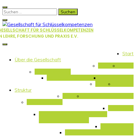
Skip
to
Suchen
content
nach:
GESELLSCHAFT FÜR SCHLÜSSELKOMPETENZEN
IN LEHRE, FORSCHUNG UND PRAXIS E.V.
Start
Über die Gesellschaft
Überblick
Leitbild
Positionspapiere
SK – Qualitätsstandards
SK – ein Muss …
Satzung
Rückblick
Struktur
Vorstand
Regionale Arbeitskreise
Fachausschüsse
Future Skills
Internationale Perspektiven auf
Schlüsselkompetenzen
Selbstlernkurse
Zertifikate und Microcredentials