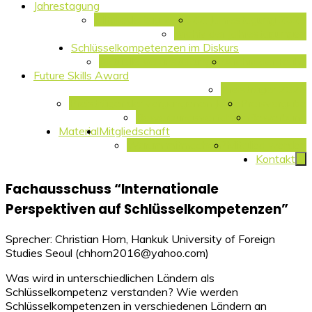
Jahrestagung
Mitgliedertag 2026
22. Jahrestagung 2025
Archiv der Jahrestagungen
Schlüsselkompetenzen im Diskurs
Aktuelle Veranstaltungen
Archiv der Reihe
Future Skills Award
Preisträger 2025
Preisträger der vergangenen Jahre
Preisvergabe
Bewerbungsverfahren
Bewerbung
Material
Mitgliedschaft
Warum mitmachen?
Mitglied werden
Kontakt
Fachausschuss “Internationale
Perspektiven auf Schlüsselkompetenzen”
Sprecher: Christian Horn, Hankuk University of Foreign
Studies Seoul (
chhorn2016@yahoo.com
)
Was wird in unterschiedlichen Ländern als
Schlüsselkompetenz verstanden? Wie werden
Schlüsselkompetenzen in verschiedenen Ländern an