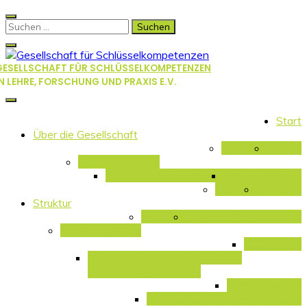
Skip
to
Suchen
content
nach:
GESELLSCHAFT FÜR SCHLÜSSELKOMPETENZEN
IN LEHRE, FORSCHUNG UND PRAXIS E.V.
Start
Über die Gesellschaft
Überblick
Leitbild
Positionspapiere
SK – Qualitätsstandards
SK – ein Muss …
Satzung
Rückblick
Struktur
Vorstand
Regionale Arbeitskreise
Fachausschüsse
Future Skills
Internationale Perspektiven auf
Schlüsselkompetenzen
Selbstlernkurse
Zertifikate und Microcredentials