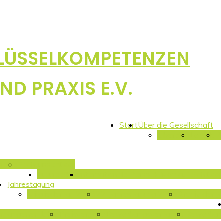
HLÜSSELKOMPETENZEN
ND PRAXIS E.V.
Start
Über die Gesellschaft
Überblick
Leitbild
P
reise
Fachausschüsse
Future Skills
Internationale Perspektiven auf Schlüs
Jahrestagung
Mitgliedertag 2026
22. Jahrestagung 2025
Archiv der 
ergangenen Jahre
Preisvergabe
Bewerbungsverfahren
Bewerbu