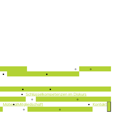
ositionspapiere
Satzung
Rückblick
SK – Qualitätsstandards
SK – ein Muss …
selkompetenzen
Selbstlernkurse
Zertifikate und Microcredentials
Schlüsselkompetenzen im Diskurs
Jahrestagungen
Aktuelle Veranstaltungen
Archiv der Reihe
Material
Mitgliedschaft
Kontakt
ng
Warum mitmachen?
Mitglied werden