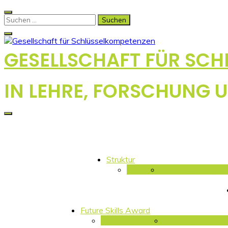
Skip
to
Suchen
content
nach:
GESELLSCHAFT FÜR SC
IN LEHRE, FORSCHUNG U
Struktur
Vorstand
Regionale Arbeitsk
Future Skills Award
Preisträger 2025
Preisträger der v