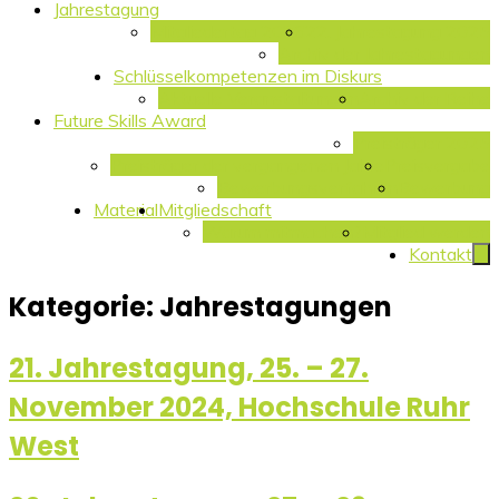
Jahrestagung
Mitgliedertag 2026
22. Jahrestagung 2025
Archiv der Jahrestagungen
Schlüsselkompetenzen im Diskurs
Aktuelle Veranstaltungen
Archiv der Reihe
Future Skills Award
Preisträger 2025
Preisträger der vergangenen Jahre
Preisvergabe
Bewerbungsverfahren
Bewerbung
Material
Mitgliedschaft
Warum mitmachen?
Mitglied werden
Kontakt
Kategorie:
Jahrestagungen
21. Jahrestagung, 25. – 27.
November 2024, Hochschule Ruhr
West