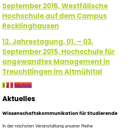
September 2016, Westfälische
Hochschule auf dem Campus
Recklinghausen
12. Jahrestagung, 01. – 03.
September 2015, Hochschule für
angewandtes Management in
Treuchtlingen im Altmühltal
Seitennummerierung
1
2
3
Nächste
der
Aktuelles
Beiträge
Wissenschaftskommunikation für Studierende
In der nächsten Veranstaltung unserer Reihe