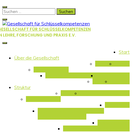
Skip
to
Suchen
content
nach:
GESELLSCHAFT FÜR SCHLÜSSELKOMPETENZEN
IN LEHRE, FORSCHUNG UND PRAXIS E.V.
Start
Über die Gesellschaft
Überblick
Leitbild
Positionspapiere
SK – Qualitätsstandards
SK – ein Muss …
Satzung
Rückblick
Struktur
Vorstand
Regionale Arbeitskreise
Fachausschüsse
Future Skills
Internationale Perspektiven auf
Schlüsselkompetenzen
Selbstlernkurse
Zertifikate und Microcredentials