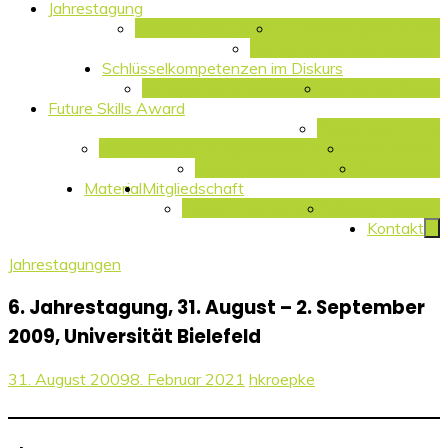
Jahrestagung
Mitgliedertag 2026
22. Jahrestagung 2025
Archiv der Jahrestagungen
Schlüsselkompetenzen im Diskurs
Aktuelle Veranstaltungen
Archiv der Reihe
Future Skills Award
Preisträger 2025
Preisträger der vergangenen Jahre
Preisvergabe
Bewerbungsverfahren
Bewerbung
Material
Mitgliedschaft
Warum mitmachen?
Mitglied werden
Kontakt
Jahrestagungen
6. Jahrestagung, 31. August – 2. September
2009, Universität Bielefeld
31. August 2009
8. Februar 2021
hkroepke