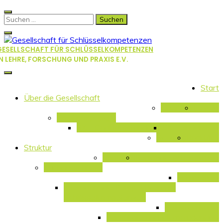
Skip
to
Suchen
content
nach:
GESELLSCHAFT FÜR SCHLÜSSELKOMPETENZEN
IN LEHRE, FORSCHUNG UND PRAXIS E.V.
Start
Über die Gesellschaft
Überblick
Leitbild
Positionspapiere
SK – Qualitätsstandards
SK – ein Muss …
Satzung
Rückblick
Struktur
Vorstand
Regionale Arbeitskreise
Fachausschüsse
Future Skills
Internationale Perspektiven auf
Schlüsselkompetenzen
Selbstlernkurse
Zertifikate und Microcredentials