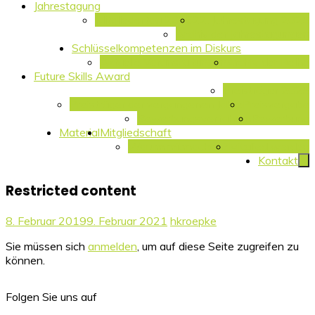
Jahrestagung
Mitgliedertag 2026
22. Jahrestagung 2025
Archiv der Jahrestagungen
Schlüsselkompetenzen im Diskurs
Aktuelle Veranstaltungen
Archiv der Reihe
Future Skills Award
Preisträger 2025
Preisträger der vergangenen Jahre
Preisvergabe
Bewerbungsverfahren
Bewerbung
Material
Mitgliedschaft
Warum mitmachen?
Mitglied werden
Kontakt
Restricted content
8. Februar 2019
9. Februar 2021
hkroepke
Sie müssen sich
anmelden
, um auf diese Seite zugreifen zu
können.
Folgen Sie uns auf